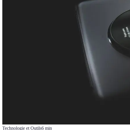
Technologie et Outils
6
min