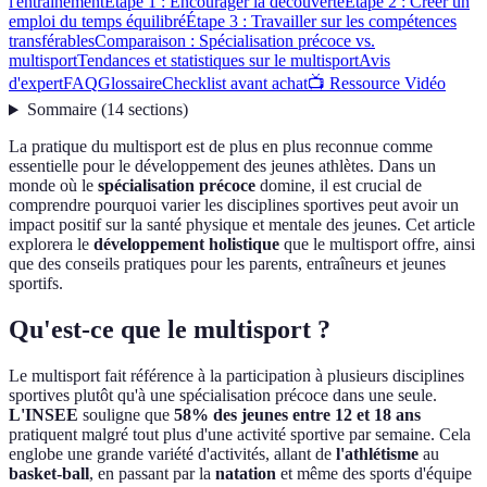
l'entraînement
Étape 1 : Encourager la découverte
Étape 2 : Créer un
emploi du temps équilibré
Étape 3 : Travailler sur les compétences
transférables
Comparaison : Spécialisation précoce vs.
multisport
Tendances et statistiques sur le multisport
Avis
d'expert
FAQ
Glossaire
Checklist avant achat
📺 Ressource Vidéo
Sommaire
(
14
sections
)
La pratique du multisport est de plus en plus reconnue comme
essentielle pour le développement des jeunes athlètes. Dans un
monde où le
spécialisation précoce
domine, il est crucial de
comprendre pourquoi varier les disciplines sportives peut avoir un
impact positif sur la santé physique et mentale des jeunes. Cet article
explorera le
développement holistique
que le multisport offre, ainsi
que des conseils pratiques pour les parents, entraîneurs et jeunes
sportifs.
Qu'est-ce que le multisport ?
Le multisport fait référence à la participation à plusieurs disciplines
sportives plutôt qu'à une spécialisation précoce dans une seule.
L'INSEE
souligne que
58% des jeunes entre 12 et 18 ans
pratiquent malgré tout plus d'une activité sportive par semaine. Cela
englobe une grande variété d'activités, allant de
l'athlétisme
au
basket-ball
, en passant par la
natation
et même des sports d'équipe