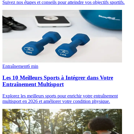
Suivez nos étapes et conseils pour atteindre vos objectifs sportifs.
Entraînement
6
min
Les 10 Meilleurs Sports à Intégrer dans Votre
Entraînement Multisport
Explorez les meilleurs sports pour enrichir votre entraînement
multisport en 2026 et améliorer votre condition physique.