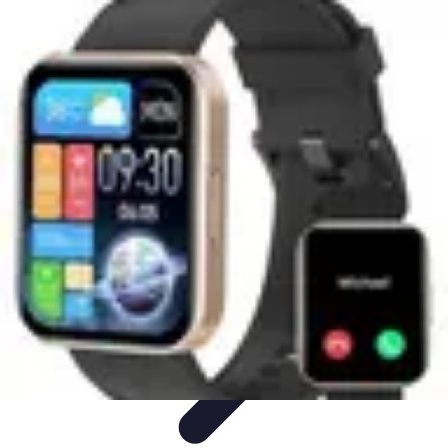
Multi Sports
Entraînement
Équipement
Sports d'équipe
Conseils pratiques
Pratique
Multisport
Multi Sports