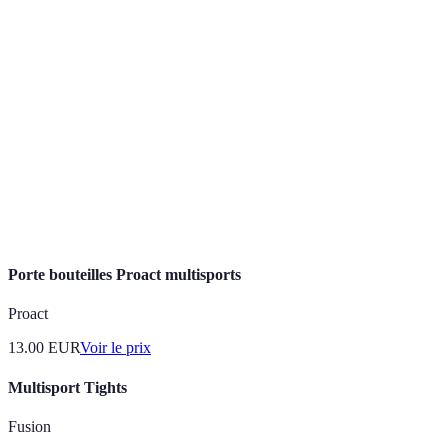
Pratique de plusieurs disciplines sportives au lieu
Multisport
d’une spécialisation unique.
Spécialisation
Engagement dans une seule discipline sportive
précoce
dès un jeune âge, souvent avant 12 ans.
Compétences ou techniques acquises dans un
Compétences
domaine qui peuvent s’appliquer à un autre
transférables
domaine sportif.
Porte bouteilles Proact multisports
Proact
13.00
EUR
Voir le prix
Multisport Tights
Fusion