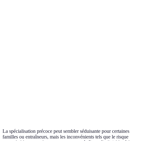
Critères
Spécialisation précoce
Multisport
Verdic
Avanta
Risque de
Élevé
Faible
au
blessure
multisp
Développement
Multisp
des
Limité
Large
gagnan
compétences
Conditions
Stress
Multisp
Stress élevé
mentales
modéré
favorab
Passion pour le
Multisp
Peut diminuer
Augmente
sport
préféra
La spécialisation précoce peut sembler séduisante pour certaines
familles ou entraîneurs, mais les inconvénients tels que le risque