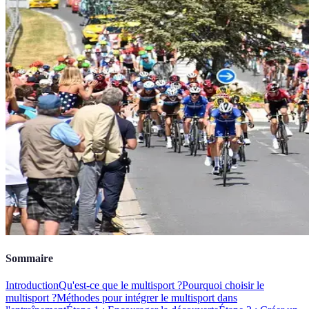
Sommaire
Introduction
Qu'est-ce que le multisport ?
Pourquoi choisir le
multisport ?
Méthodes pour intégrer le multisport dans