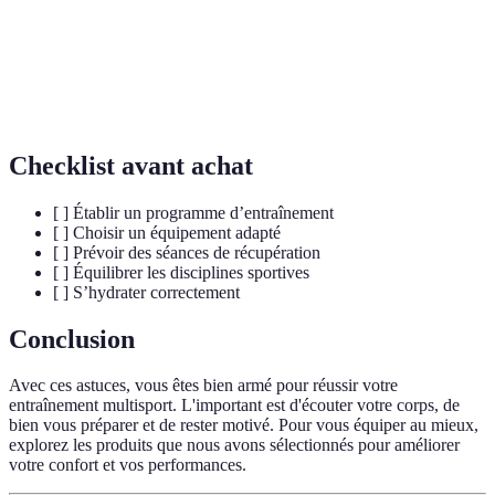
Processus par lequel le corps se répare après un
Récupération
effort.
Nutrition
Alimentation adaptée aux besoins des sportifs.
sportive
Checklist avant achat
[ ] Établir un programme d’entraînement
[ ] Choisir un équipement adapté
[ ] Prévoir des séances de récupération
[ ] Équilibrer les disciplines sportives
[ ] S’hydrater correctement
Conclusion
Avec ces astuces, vous êtes bien armé pour réussir votre
entraînement multisport. L'important est d'écouter votre corps, de
bien vous préparer et de rester motivé. Pour vous équiper au mieux,
explorez les produits que nous avons sélectionnés pour améliorer
votre confort et vos performances.