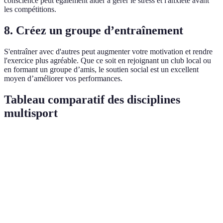
conscience peut également aider à gérer le stress et l'anxiété avant
les compétitions.
8. Créez un groupe d’entraînement
S'entraîner avec d'autres peut augmenter votre motivation et rendre
l'exercice plus agréable. Que ce soit en rejoignant un club local ou
en formant un groupe d’amis, le soutien social est un excellent
moyen d’améliorer vos performances.
Tableau comparatif des disciplines
multisport
Critère
Natation
Cyclisme
Course à pied
V
Impact sur les
Na
Faible
Modéré
Élevé
articulations
pr
Développement
To
Élevé
Élevé
Élevé
de l'endurance
op