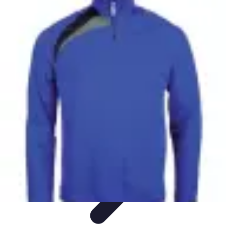
Multi Sports
Entraînement
Équipement
Sports d'équipe
Conseils pratiques
Pratique
Multisport
Multi Sports