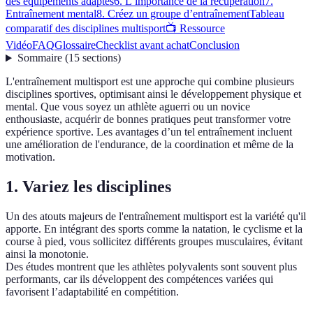
des équipements adaptés
6. L’importance de la récupération
7.
Entraînement mental
8. Créez un groupe d’entraînement
Tableau
comparatif des disciplines multisport
📺 Ressource
Vidéo
FAQ
Glossaire
Checklist avant achat
Conclusion
Sommaire
(
15
sections
)
L'entraînement multisport est une approche qui combine plusieurs
disciplines sportives, optimisant ainsi le développement physique et
mental. Que vous soyez un athlète aguerri ou un novice
enthousiaste, acquérir de bonnes pratiques peut transformer votre
expérience sportive. Les avantages d’un tel entraînement incluent
une amélioration de l'endurance, de la coordination et même de la
motivation.
1. Variez les disciplines
Un des atouts majeurs de l'entraînement multisport est la variété qu'il
apporte. En intégrant des sports comme la natation, le cyclisme et la
course à pied, vous sollicitez différents groupes musculaires, évitant
ainsi la monotonie.
Des études montrent que les athlètes polyvalents sont souvent plus
performants, car ils développent des compétences variées qui
favorisent l’adaptabilité en compétition.