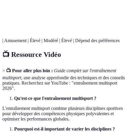
C
Équipement
Oui
Nécessaire
Basique
d
nécessaire
d’
| Amusement | Élevé | Modéré | Élevé | Dépend des préférences
📺 Ressource Vidéo
>
📺 Pour aller plus loin :
Guide complet sur l'entraînement
multisport
, une analyse approfondie des techniques et des conseils
pratiques. Recherchez sur YouTube : "entraînement multisport
2026".
Qu'est-ce que l'entraînement multisport ?
L'entraînement multisport combine plusieurs disciplines sportives
pour développer des compétences physiques polyvalentes et
optimiser les performances globales.
Pourquoi est-il important de varier les disciplines ?