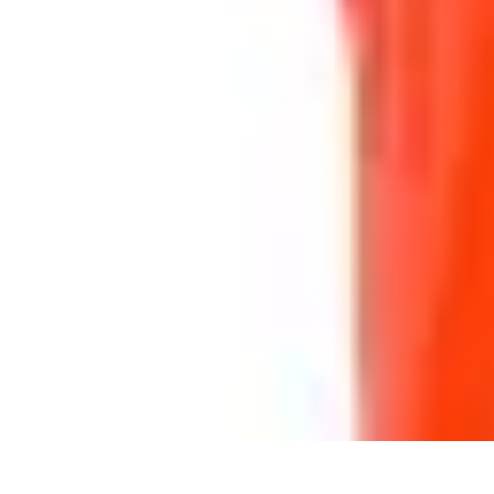
Multi Sports
Entraînement
Équipement
Sports d'équipe
Conseils pratiques
Pratique M
Multi Sports