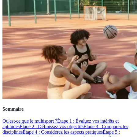
Sommaire
Qu'est-ce que le multisport ?
Étape 1 : Évaluez vos intérêts et
aptitudes
Étape 2 : Définissez vos objectifs
Étape 3 : Comparez les
disciplines
Étape 4 : Considérez les aspects pratiques
Étape 5 :