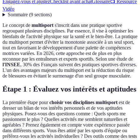
Engagez-vous et ajustez
Checklist avant achat
Glossaire
📺 Ressource
Vidéo
Sommaire
(
9
sections
)
Le concept de
multisport
s'inscrit dans une pratique sportive
regroupant plusieurs disciplines. Par essence, il vise à optimiser les
bienfaits de l'activité physique sur la santé et le bien-être. La pratique
du multisport permet d'éviter la monotonie associée à un seul sport,
tout en favorisant le développement d'une palette de compétences
motrices variées. En 2026, cette approche est de plus en plus
reconnue par les entraîneurs et experts sportifs. Selon une étude de
l'INSEE
, 30% des Français suivent des pratiques sportives diverses.
L'un des avantages majeurs du multisport est la réduction du risque
de blessures en évitant le surmenage d'un seul groupe musculaire.
Étape 1 : Évaluez vos intérêts et aptitudes
La première étape pour
choisir vos disciplines multisport
est de
dresser un bilan de vos intérêts personnels et de vos aptitudes
physiques. Posez-vous des questions comme : Quels sports me
passionnent le plus ? Quelles activités me semblent naturelles et
agréables ? Prenez également en compte votre expérience passée
dans différents sports. Vous êtes attiré par les sports d'équipe ou
préférez-vous les activités individuelles ? Des outils comme des tests