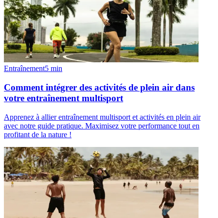
Entraînement
5
min
Comment intégrer des activités de plein air dans
votre entraînement multisport
Apprenez à allier entraînement multisport et activités en plein air
avec notre guide pratique. Maximisez votre performance tout en
profitant de la nature !