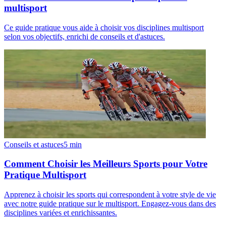
multisport
Ce guide pratique vous aide à choisir vos disciplines multisport
selon vos objectifs, enrichi de conseils et d'astuces.
Conseils et astuces
5
min
Comment Choisir les Meilleurs Sports pour Votre
Pratique Multisport
Apprenez à choisir les sports qui correspondent à votre style de vie
avec notre guide pratique sur le multisport. Engagez-vous dans des
disciplines variées et enrichissantes.