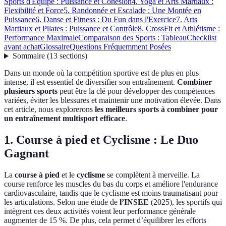
Sports d'Équipe : Puissance et Cohésion
4. Yoga et Arts Martiaux :
Flexibilité et Force
5. Randonnée et Escalade : Une Montée en
Puissance
6. Danse et Fitness : Du Fun dans l'Exercice
7. Arts
Martiaux et Pilates : Puissance et Contrôle
8. CrossFit et Athlétisme :
Performance Maximale
Comparaison des Sports : Tableau
Checklist
avant achat
Glossaire
Questions Fréquemment Posées
Sommaire
(
13
sections
)
Dans un monde où la compétition sportive est de plus en plus
intense, il est essentiel de diversifier son entraînement.
Combiner
plusieurs sports
peut être la clé pour développer des compétences
variées, éviter les blessures et maintenir une motivation élevée. Dans
cet article, nous explorerons
les meilleurs sports à combiner pour
un entraînement multisport efficace
.
1. Course à pied et Cyclisme : Le Duo
Gagnant
La
course à pied
et le
cyclisme
se complètent à merveille. La
course renforce les muscles du bas du corps et améliore l'endurance
cardiovasculaire, tandis que le cyclisme est moins traumatisant pour
les articulations. Selon une étude de
l’INSEE
(2025), les sportifs qui
intègrent ces deux activités voient leur performance générale
augmenter de 15 %. De plus, cela permet d’équilibrer les efforts