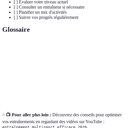
[ ] Évaluer votre niveau actuel
[ ] Consulter un entraîneur si nécessaire
[ ] Planifier un mix d'activités
[ ] Suivre vos progrès régulièrement
Glossaire
Terme
Définition
Pratique de plusieurs sports pour développer
Multisport
différentes aptitudes.
Endurance
Capacité à maintenir un effort sur une longue durée.
Force
Capacité de surmonter une résistance.
>
📺 Pour aller plus loin :
Découvrez des conseils pour optimiser
vos entraînements en regardant des vidéos sur YouTube :
.
entraînement multisport efficace 2026