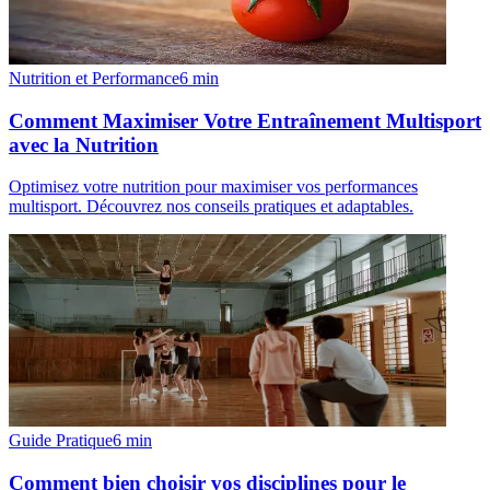
Nutrition et Performance
6
min
Comment Maximiser Votre Entraînement Multisport
avec la Nutrition
Optimisez votre nutrition pour maximiser vos performances
multisport. Découvrez nos conseils pratiques et adaptables.
Guide Pratique
6
min
Comment bien choisir vos disciplines pour le