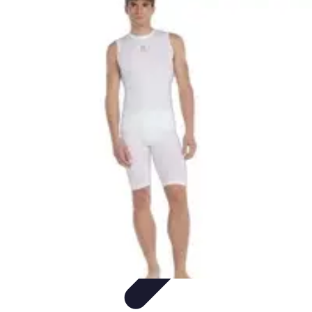
Multi Sports
Entraînement
Équipement
Sports d'équipe
Conseils pratiques
Pratique
Multisport
Multi Sports