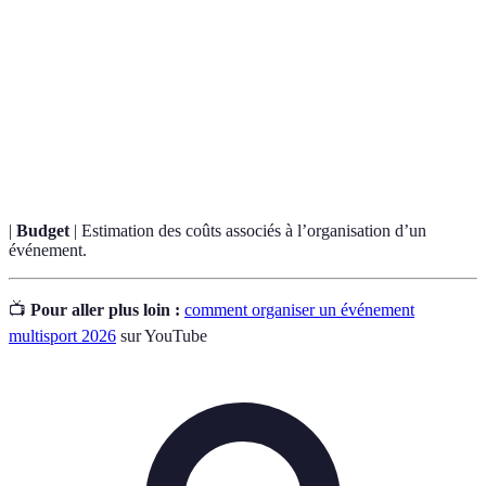
Terme
Définition
Evénement
Manifestation réunissant plusieurs disciplines
multisport
sportives en un seul lieu.
Ensemble des étapes nécessaires pour garantir la
Logistique
bonne organisation d'un événement.
|
Budget
| Estimation des coûts associés à l’organisation d’un
événement.
📺
Pour aller plus loin :
comment organiser un événement
multisport 2026
sur YouTube