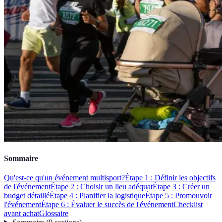
Sommaire
Qu'est-ce qu'un événement multisport?
Étape 1 : Définir les objectifs
de l'événement
Étape 2 : Choisir un lieu adéquat
Étape 3 : Créer un
budget détaillé
Étape 4 : Planifier la logistique
Étape 5 : Promouvoir
l'événement
Étape 6 : Évaluer le succès de l'événement
Checklist
avant achat
Glossaire