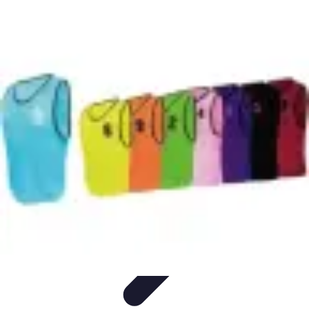
Multi Sports
Entraînement
Équipement
Sports d'équipe
Conseils pratiques
Pratique
Multisport
Multi Sports