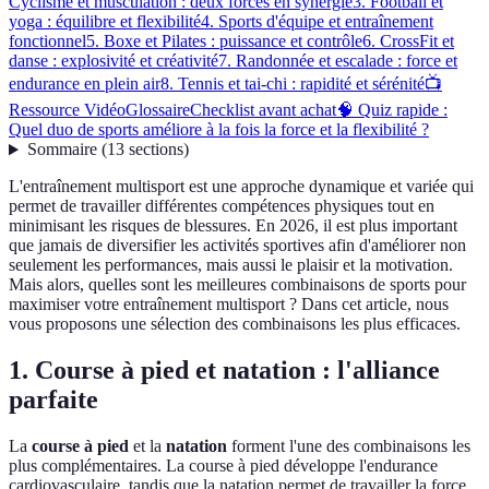
Cyclisme et musculation : deux forces en synergie
3. Football et
yoga : équilibre et flexibilité
4. Sports d'équipe et entraînement
fonctionnel
5. Boxe et Pilates : puissance et contrôle
6. CrossFit et
danse : explosivité et créativité
7. Randonnée et escalade : force et
endurance en plein air
8. Tennis et tai-chi : rapidité et sérénité
📺
Ressource Vidéo
Glossaire
Checklist avant achat
🧠 Quiz rapide :
Quel duo de sports améliore à la fois la force et la flexibilité ?
Sommaire
(
13
sections
)
L'entraînement multisport est une approche dynamique et variée qui
permet de travailler différentes compétences physiques tout en
minimisant les risques de blessures. En 2026, il est plus important
que jamais de diversifier les activités sportives afin d'améliorer non
seulement les performances, mais aussi le plaisir et la motivation.
Mais alors, quelles sont les meilleures combinaisons de sports pour
maximiser votre entraînement multisport ? Dans cet article, nous
vous proposons une sélection des combinaisons les plus efficaces.
1. Course à pied et natation : l'alliance
parfaite
La
course à pied
et la
natation
forment l'une des combinaisons les
plus complémentaires. La course à pied développe l'endurance
cardiovasculaire, tandis que la natation permet de travailler la force