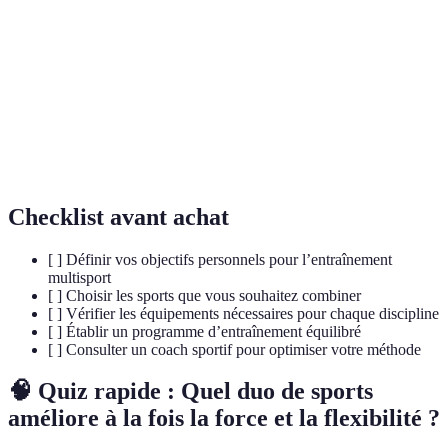
performances physiques.
Pratique comprenant des postures physiques, des
Yoga
exercices de respiration et de la méditation, visant
à améliorer le bien-être physique et mental.
Méthode d'exercice qui renforce les muscles tout
Pilates
en améliorant la posture et la flexibilité.
Checklist avant achat
[ ] Définir vos objectifs personnels pour l’entraînement
multisport
[ ] Choisir les sports que vous souhaitez combiner
[ ] Vérifier les équipements nécessaires pour chaque discipline
[ ] Établir un programme d’entraînement équilibré
[ ] Consulter un coach sportif pour optimiser votre méthode
🧠 Quiz rapide : Quel duo de sports
améliore à la fois la force et la flexibilité ?