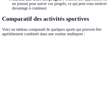
un journal pour suivre vos progrès, ce qui peut vous motiver
davantage à continuer.
Comparatif des activités sportives
Voici un tableau comparatif de quelques sports qui peuvent être
agréablement combinés dans une routine multisport :
Sport
Avantages principaux
Inconvénients à considére
Course à
Améliore l'endurance
Risque de blessures aux
pied
cardiovasculaire
articulations
Accès à une piscine
Natation
Renforce tout le corps
nécessaire
Augmente la force
Nécessite souvent de
Musculation
musculaire
l'équipement
Activité à faible
Peut nécessiter un