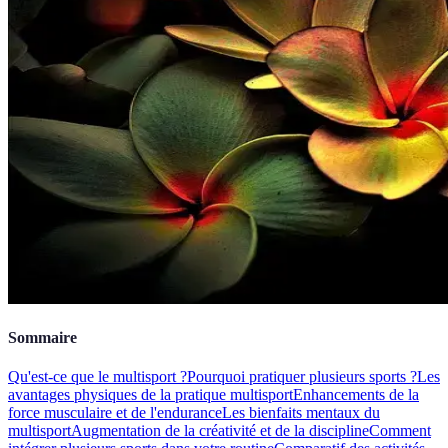
Sommaire
Qu'est-ce que le multisport ?
Pourquoi pratiquer plusieurs sports ?
Les
avantages physiques de la pratique multisport
Enhancements de la
force musculaire et de l'endurance
Les bienfaits mentaux du
multisport
Augmentation de la créativité et de la discipline
Comment