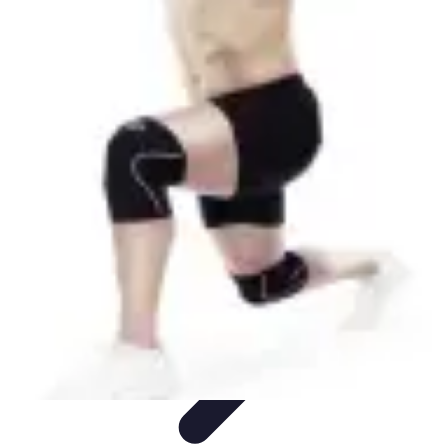
Multi Sports
Entraînement
Équipement
Sports d'équipe
Conseils pratiques
Pratique
Multisport
Multi Sports