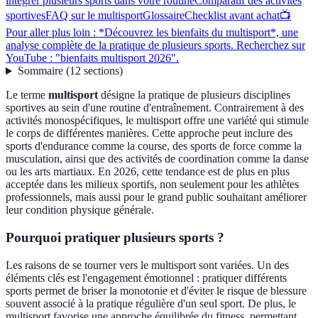
intégrer plusieurs sports dans votre routine
Comparatif des activités
sportives
FAQ sur le multisport
Glossaire
Checklist avant achat
📺
Pour aller plus loin : *Découvrez les bienfaits du multisport*, une
analyse complète de la pratique de plusieurs sports. Recherchez sur
YouTube : "bienfaits multisport 2026".
Sommaire
(
12
sections
)
Le terme
multisport
désigne la pratique de plusieurs disciplines
sportives au sein d'une routine d'entraînement. Contrairement à des
activités monospécifiques, le multisport offre une variété qui stimule
le corps de différentes manières. Cette approche peut inclure des
sports d'endurance comme la course, des sports de force comme la
musculation, ainsi que des activités de coordination comme la danse
ou les arts martiaux. En 2026, cette tendance est de plus en plus
acceptée dans les milieux sportifs, non seulement pour les athlètes
professionnels, mais aussi pour le grand public souhaitant améliorer
leur condition physique générale.
Pourquoi pratiquer plusieurs sports ?
Les raisons de se tourner vers le multisport sont variées. Un des
éléments clés est l'engagement émotionnel : pratiquer différents
sports permet de briser la monotonie et d'éviter le risque de blessure
souvent associé à la pratique régulière d'un seul sport. De plus, le
multisport favorise une approche équilibrée du fitness, permettant