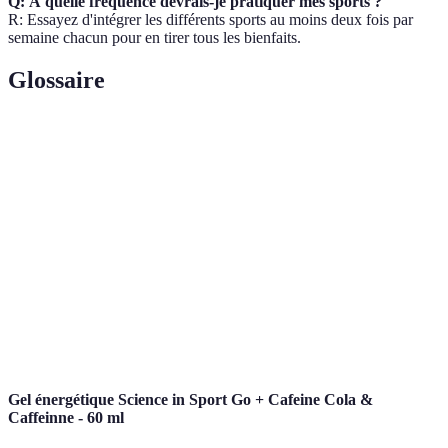
Q: À quelle fréquence devrais-je pratiquer mes sports ?
R: Essayez d'intégrer les différents sports au moins deux fois par
semaine chacun pour en tirer tous les bienfaits.
Glossaire
Terme
Définition
Pratique de plusieurs disciplines sportives combinées
Multisport
dans un même entraînement.
Capacité à maintenir une activité physique intense
Endurance
sur une longue période.
Cross-
Entraînement croisé qui mélange différentes activités
training
pour renforcer les performances sportives.
Gel énergétique Science in Sport Go + Cafeine Cola &
Caffeinne - 60 ml