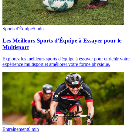
Sports d'Équipe
5
min
Les Meilleurs Sports d'Équipe à Essayer pour le
Multisport
Explorez les meilleurs sports d'équipe à essayer pour enrichir votre
expérience multisport et améliorer votre forme physique.
Entraînement
6
min