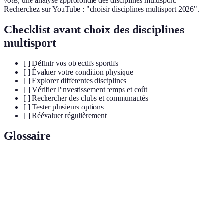
vous
, une analyse approfondie des disciplines multisport.
Recherchez sur YouTube : "choisir disciplines multisport 2026".
Checklist avant choix des disciplines
multisport
[ ] Définir vos objectifs sportifs
[ ] Évaluer votre condition physique
[ ] Explorer différentes disciplines
[ ] Vérifier l'investissement temps et coût
[ ] Rechercher des clubs et communautés
[ ] Tester plusieurs options
[ ] Réévaluer régulièrement
Glossaire
Terme
Définition
Pratique sportive impliquant plusieurs disciplines ou
Multisport
activités physiques.