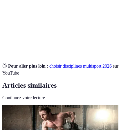
Ensemble des éléments définissant la forme physique
Condition
d'un individu, comme l'endurance, la force et la
physique
souplesse.
Processus d'analyse permettant de mesurer ses
Évaluation
capacités et besoins dans un sport.
---
📺
Pour aller plus loin :
choisir disciplines multisport 2026
sur
YouTube
Articles similaires
Continuez votre lecture