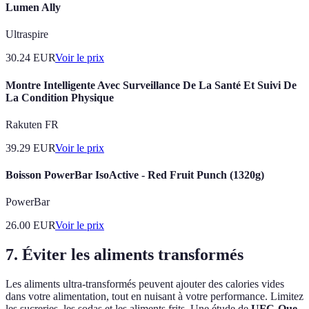
Lumen Ally
Ultraspire
30.24
EUR
Voir le prix
Montre Intelligente Avec Surveillance De La Santé Et Suivi De
La Condition Physique
Rakuten FR
39.29
EUR
Voir le prix
Boisson PowerBar IsoActive - Red Fruit Punch (1320g)
PowerBar
26.00
EUR
Voir le prix
7. Éviter les aliments transformés
Les aliments ultra-transformés peuvent ajouter des calories vides
dans votre alimentation, tout en nuisant à votre performance. Limitez
les sucreries, les sodas et les aliments frits. Une étude de
UFC-Que