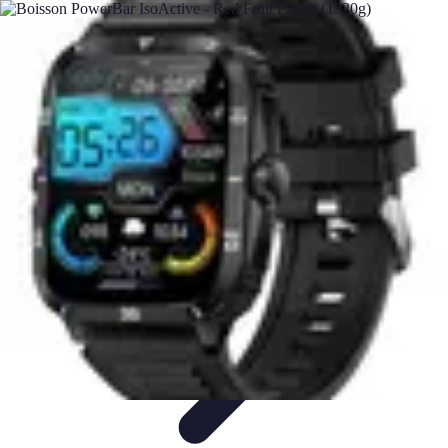
Multi Sports
Entraînement
Équipement
Sports d'équipe
Conseils pratiques
Pratique
Multisport
Multi Sports