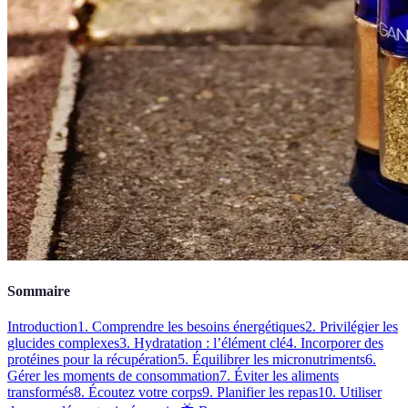
Sommaire
Introduction
1. Comprendre les besoins énergétiques
2. Privilégier les
glucides complexes
3. Hydratation : l’élément clé
4. Incorporer des
protéines pour la récupération
5. Équilibrer les micronutriments
6.
Gérer les moments de consommation
7. Éviter les aliments
transformés
8. Écoutez votre corps
9. Planifier les repas
10. Utiliser