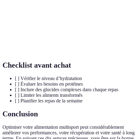
Micronutriments
comme les vitamines et minéraux.
Glucides
Glucides à digestion lente, provenant de
complexes
sources comme les céréales et légumes.
Apport en eau nécessaire pour maintenir une
Hydratation
performance optimale et une santé.
Checklist avant achat
[ ] Vérifier le niveau d’hydratation
[ ] Évaluer les besoins en protéines
[ ] Inclure des glucides complexes dans chaque repas
[ ] Limiter les aliments transformés
[ ] Planifier les repas de la semaine
Conclusion
Optimiser votre alimentation multisport peut considérablement
améliorer vos performances, votre récupération et votre santé à long
terme. En suivant ces dix astuces précieuses, vous êtes sur la bonne