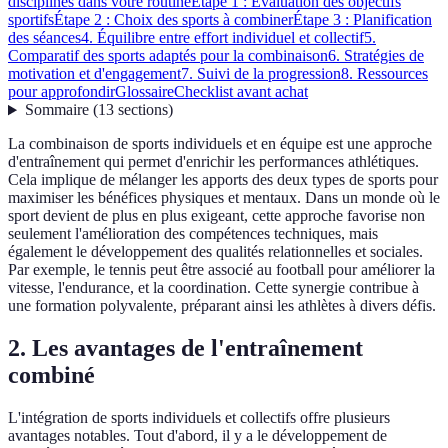
disciplines dans votre routine
Étape 1 : Évaluation des objectifs
sportifs
Étape 2 : Choix des sports à combiner
Étape 3 : Planification
des séances
4. Équilibre entre effort individuel et collectif
5.
Comparatif des sports adaptés pour la combinaison
6. Stratégies de
motivation et d'engagement
7. Suivi de la progression
8. Ressources
pour approfondir
Glossaire
Checklist avant achat
Sommaire
(
13
sections
)
La combinaison de sports individuels et en équipe est une approche
d'entraînement qui permet d'enrichir les performances athlétiques.
Cela implique de mélanger les apports des deux types de sports pour
maximiser les bénéfices physiques et mentaux. Dans un monde où le
sport devient de plus en plus exigeant, cette approche favorise non
seulement l'amélioration des compétences techniques, mais
également le développement des qualités relationnelles et sociales.
Par exemple, le tennis peut être associé au football pour améliorer la
vitesse, l'endurance, et la coordination. Cette synergie contribue à
une formation polyvalente, préparant ainsi les athlètes à divers défis.
2. Les avantages de l'entraînement
combiné
L'intégration de sports individuels et collectifs offre plusieurs
avantages notables. Tout d'abord, il y a le développement de