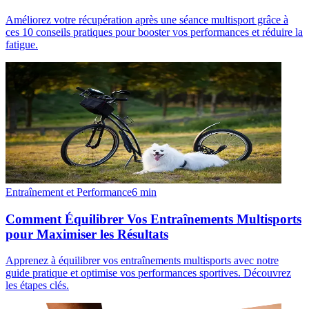
Améliorez votre récupération après une séance multisport grâce à
ces 10 conseils pratiques pour booster vos performances et réduire la
fatigue.
Entraînement et Performance
6
min
Comment Équilibrer Vos Entraînements Multisports
pour Maximiser les Résultats
Apprenez à équilibrer vos entraînements multisports avec notre
guide pratique et optimise vos performances sportives. Découvrez
les étapes clés.