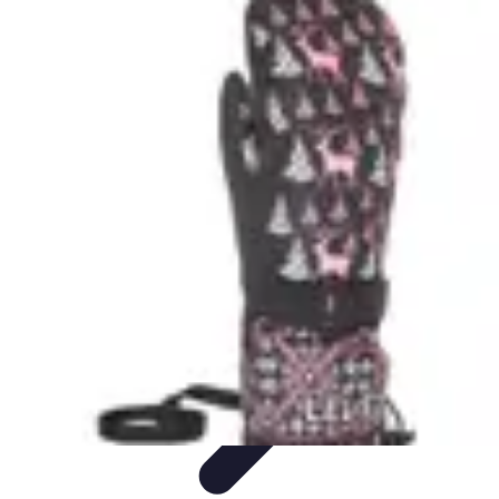
Multi Sports
Entraînement
Équipement
Sports d'équipe
Conseils pratiques
Pratique
Multisport
Multi Sports