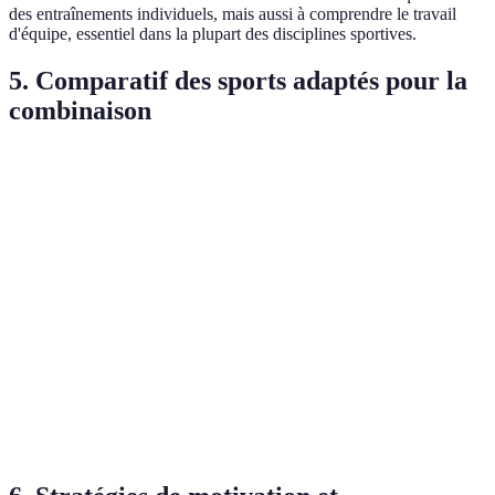
des entraînements individuels, mais aussi à comprendre le travail
d'équipe, essentiel dans la plupart des disciplines sportives.
5. Comparatif des sports adaptés pour la
combinaison
Critère
Sport Individuel
Sport d'Équipe
Verdict
Endurance
Course à pied
Football
Très syner
Coordination
Natation
Basket-ball
Complémen
Force
Excellent
Haltérophilie
Rugby
musculaire
alliance
Esprit
Tennis (en
Équilibre
Volley-ball
d'équipe
double)
parfait