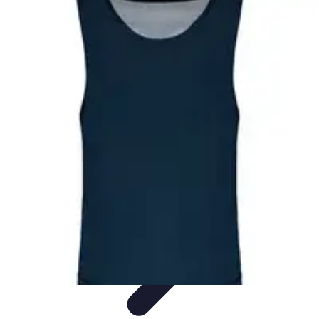
Multi Sports
Entraînement
Équipement
Sports d'équipe
Conseils pratiques
Pratique
Multisport
Multi Sports