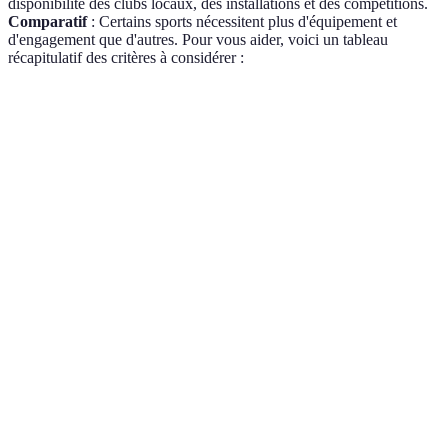
disponibilité des clubs locaux, des installations et des compétitions.
Comparatif
: Certains sports nécessitent plus d'équipement et
d'engagement que d'autres. Pour vous aider, voici un tableau
récapitulatif des critères à considérer :
Critère
Football
Basketball
Rugby
Ult
Accessibilité
★★★★☆
★★★★☆
★★★☆☆
★
Équipement
★★★☆☆
★★★★☆
★★★★☆
★
Engagem.
★★★☆☆
★★★★★
★★★★☆
★
temporel
Performances
★★★★★
★★★★★
★★★★★
★
physiques
Espirit de
★★★★★
★★★★★
★★★★★
★
groupe