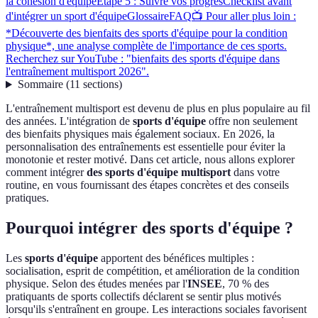
la cohésion d'équipe
Étape 5 : Suivre vos progrès
Checklist avant
d'intégrer un sport d'équipe
Glossaire
FAQ
📺 Pour aller plus loin :
*Découverte des bienfaits des sports d'équipe pour la condition
physique*, une analyse complète de l'importance de ces sports.
Recherchez sur YouTube : "bienfaits des sports d'équipe dans
l'entraînement multisport 2026".
Sommaire
(
11
sections
)
L'entraînement multisport est devenu de plus en plus populaire au fil
des années. L'intégration de
sports d'équipe
offre non seulement
des bienfaits physiques mais également sociaux. En 2026, la
personnalisation des entraînements est essentielle pour éviter la
monotonie et rester motivé. Dans cet article, nous allons explorer
comment intégrer
des sports d'équipe multisport
dans votre
routine, en vous fournissant des étapes concrètes et des conseils
pratiques.
Pourquoi intégrer des sports d'équipe ?
Les
sports d'équipe
apportent des bénéfices multiples :
socialisation, esprit de compétition, et amélioration de la condition
physique. Selon des études menées par l'
INSEE
, 70 % des
pratiquants de sports collectifs déclarent se sentir plus motivés
lorsqu'ils s'entraînent en groupe. Les interactions sociales favorisent