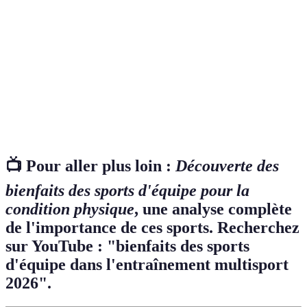
Pratique de plusieurs disciplines sportives, souvent
Multisport
combinée pour diversifier les entraînements.
Activité sportive impliquant une collaboration entre
Sport
plusieurs personnes pour atteindre un objectif
d'équipe
commun, souvent en compétition.
Cohésion
Solidité et unité d'un groupe, favorisée par des
d'équipe
activités communes et des interactions sociales.
📺 Pour aller plus loin :
Découverte des
bienfaits des sports d'équipe pour la
condition physique
, une analyse complète
de l'importance de ces sports. Recherchez
sur YouTube : "bienfaits des sports
d'équipe dans l'entraînement multisport
2026".