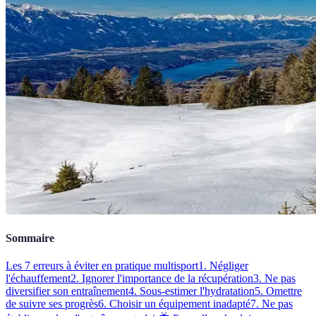
Sommaire
Les 7 erreurs à éviter en pratique multisport
1. Négliger
l'échauffement
2. Ignorer l'importance de la récupération
3. Ne pas
diversifier son entraînement
4. Sous-estimer l'hydratation
5. Omettre
de suivre ses progrès
6. Choisir un équipement inadapté
7. Ne pas