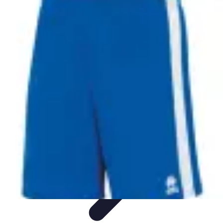
Multi Sports
Entraînement
Équipement
Sports d'équipe
Conseils pratiques
Pratique
Multisport
Multi Sports