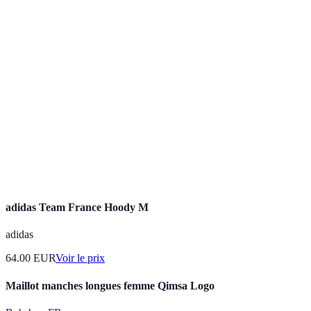
Terme
Définition
Pratique combinant plusieurs disciplines
Multisport
sportives.
Ensemble d'exercices préparant le corps à l'effort
Échauffement
physique.
Temps accordé à l'organisme pour se remettre
Récupération
après un effort.
adidas Team France Hoody M
adidas
64.00
EUR
Voir le prix
Maillot manches longues femme Qimsa Logo