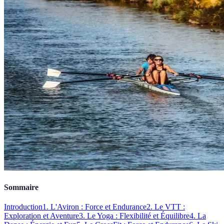
Sommaire
Introduction
1. L'Aviron : Force et Endurance
2. Le VTT :
Exploration et Aventure
3. Le Yoga : Flexibilité et Équilibre
4. La