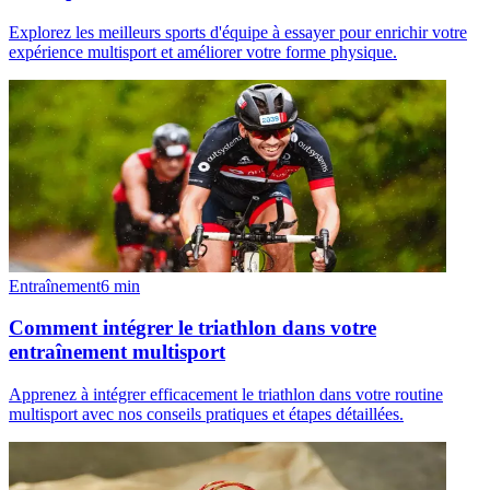
Explorez les meilleurs sports d'équipe à essayer pour enrichir votre
expérience multisport et améliorer votre forme physique.
Entraînement
6
min
Comment intégrer le triathlon dans votre
entraînement multisport
Apprenez à intégrer efficacement le triathlon dans votre routine
multisport avec nos conseils pratiques et étapes détaillées.