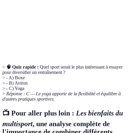
Multisport
pour améliorer la condition physique globale.
Capacité du corps à soutenir un effort physique
Endurance
prolongé.
Capacité à synchroniser les mouvements de
Coordination
différents groupes musculaires.
>
🧠 Quiz rapide :
Quel sport serait le plus intéressant à essayer
pour diversifier un entraînement ?
> - A) Boxe
> - B) Aviron
> - C) Yoga
>
Réponse : C — Le yoga apporte de la flexibilité et équilibre à
d'autres pratiques sportives.
📺 Pour aller plus loin :
Les bienfaits du
multisport
, une analyse complète de
l'importance de combiner différents