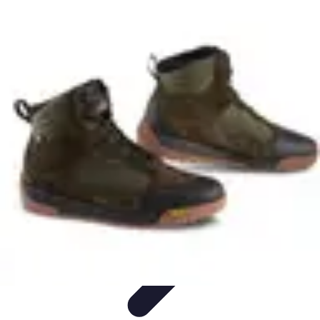
Multi Sports
Entraînement
Équipement
Sports d'équipe
Conseils pratiques
Pratique
Multisport
Multi Sports