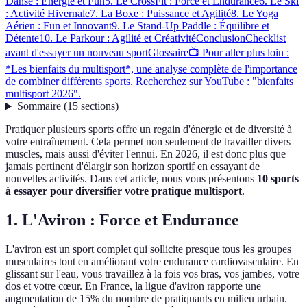
Danse : Énergie et Fun
5. Le CrossFit : Force et Endurance
6. Le Ski
: Activité Hivernale
7. La Boxe : Puissance et Agilité
8. Le Yoga
Aérien : Fun et Innovant
9. Le Stand-Up Paddle : Équilibre et
Détente
10. Le Parkour : Agilité et Créativité
Conclusion
Checklist
avant d'essayer un nouveau sport
Glossaire
📺 Pour aller plus loin :
*Les bienfaits du multisport*, une analyse complète de l'importance
de combiner différents sports. Recherchez sur YouTube : "bienfaits
multisport 2026".
Sommaire
(
15
sections
)
Pratiquer plusieurs sports offre un regain d'énergie et de diversité à
votre entraînement. Cela permet non seulement de travailler divers
muscles, mais aussi d'éviter l'ennui. En 2026, il est donc plus que
jamais pertinent d'élargir son horizon sportif en essayant de
nouvelles activités. Dans cet article, nous vous présentons
10 sports
à essayer pour diversifier votre pratique multisport
.
1. L'Aviron : Force et Endurance
L'aviron est un sport complet qui sollicite presque tous les groupes
musculaires tout en améliorant votre endurance cardiovasculaire. En
glissant sur l'eau, vous travaillez à la fois vos bras, vos jambes, votre
dos et votre cœur. En France, la ligue d'aviron rapporte une
augmentation de 15% du nombre de pratiquants en milieu urbain.