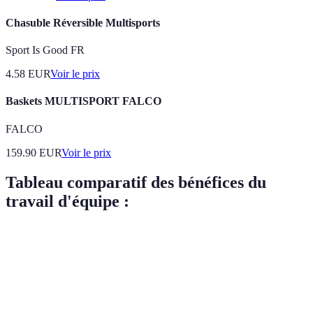
Chasuble Réversible Multisports
Sport Is Good FR
4.58
EUR
Voir le prix
Baskets MULTISPORT FALCO
FALCO
159.90
EUR
Voir le prix
Tableau comparatif des bénéfices du
travail d'équipe :
Critère
Travail d'équipe
Individuel
Verdict
Préférence
Motivation
Élevée
Moyenne
pour
l'équipe