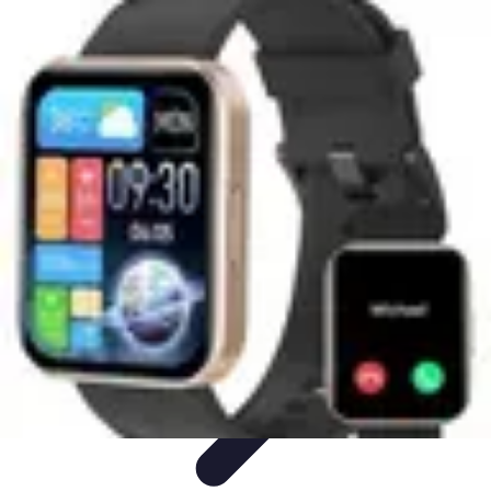
Multi Sports
Entraînement
Équipement
Sports d'équipe
Conseils pratiques
Pratique
Multisport
Multi Sports