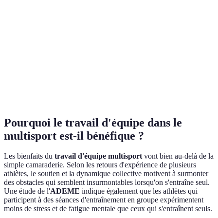
Équipe plus
Apprentissage
Collaboratif
Autodidacte
rapide
Cohésion
Équipe plus
Forte
Faible
d'équipe
soudée
Résultats en
Améliorés de
Équipe plus
Standard
compétition
30%
performante
Pourquoi le travail d'équipe dans le
multisport est-il bénéfique ?
Les bienfaits du
travail d'équipe multisport
vont bien au-delà de la
simple camaraderie. Selon les retours d'expérience de plusieurs
athlètes, le soutien et la dynamique collective motivent à surmonter
des obstacles qui semblent insurmontables lorsqu'on s'entraîne seul.
Une étude de l'
ADEME
indique également que les athlètes qui
participent à des séances d'entraînement en groupe expérimentent
moins de stress et de fatigue mentale que ceux qui s'entraînent seuls.