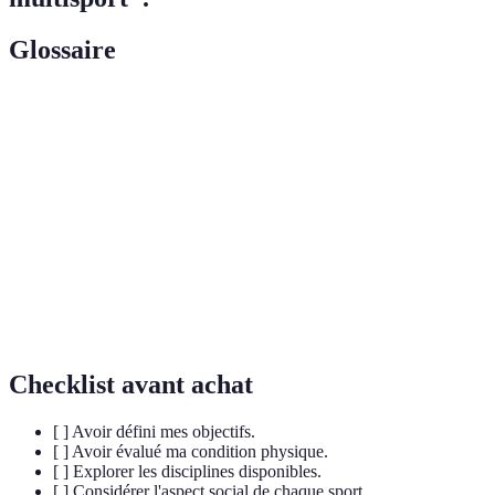
Glossaire
Terme
Définition
Endurance
Capacité à maintenir un effort prolongé.
Condition
État général de santé et de bien-être à travers
physique
l'activité physique.
Pratique qui combine plusieurs disciplines
Multisport
sportives.
Checklist avant achat
[ ] Avoir défini mes objectifs.
[ ] Avoir évalué ma condition physique.
[ ] Explorer les disciplines disponibles.
[ ] Considérer l'aspect social de chaque sport.