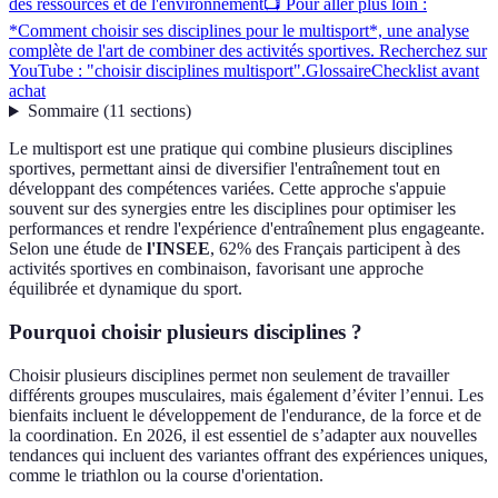
des ressources et de l'environnement
📺 Pour aller plus loin :
*Comment choisir ses disciplines pour le multisport*, une analyse
complète de l'art de combiner des activités sportives. Recherchez sur
YouTube : "choisir disciplines multisport".
Glossaire
Checklist avant
achat
Sommaire
(
11
sections
)
Le multisport est une pratique qui combine plusieurs disciplines
sportives, permettant ainsi de diversifier l'entraînement tout en
développant des compétences variées. Cette approche s'appuie
souvent sur des synergies entre les disciplines pour optimiser les
performances et rendre l'expérience d'entraînement plus engageante.
Selon une étude de
l'INSEE
, 62% des Français participent à des
activités sportives en combinaison, favorisant une approche
équilibrée et dynamique du sport.
Pourquoi choisir plusieurs disciplines ?
Choisir plusieurs disciplines permet non seulement de travailler
différents groupes musculaires, mais également d’éviter l’ennui. Les
bienfaits incluent le développement de l'endurance, de la force et de
la coordination. En 2026, il est essentiel de s’adapter aux nouvelles
tendances qui incluent des variantes offrant des expériences uniques,
comme le triathlon ou la course d'orientation.