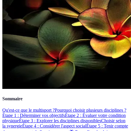
Sommaire
Qu'est-ce que le multisport ?
Pourquoi choisir plusieurs disciplines ?
Étape 1 : Déterminer vos objectifs
Étape 2 : Évaluer votre condition
physique
Étape 3 : Explorer les disciplines disponibles
Choisir selon
la synergie
Étape 4 : Considérer l'aspect social
Étape 5 : Tenir compte