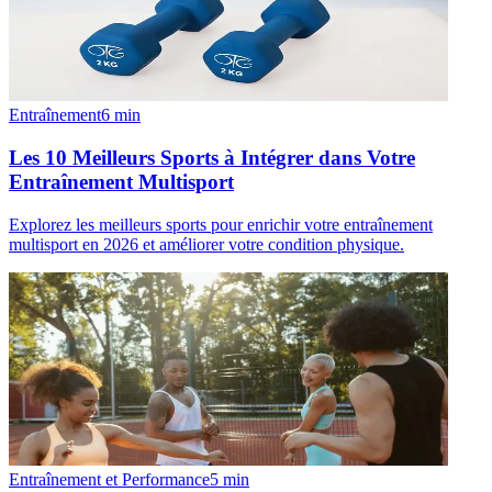
Entraînement
6
min
Les 10 Meilleurs Sports à Intégrer dans Votre
Entraînement Multisport
Explorez les meilleurs sports pour enrichir votre entraînement
multisport en 2026 et améliorer votre condition physique.
Entraînement et Performance
5
min