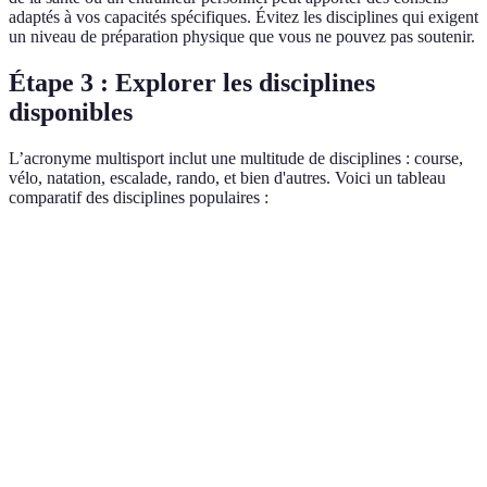
adaptés à vos capacités spécifiques. Évitez les disciplines qui exigent
un niveau de préparation physique que vous ne pouvez pas soutenir.
Étape 3 : Explorer les disciplines
disponibles
L’acronyme multisport inclut une multitude de disciplines : course,
vélo, natation, escalade, rando, et bien d'autres. Voici un tableau
comparatif des disciplines populaires :
Discipline
Avantages
Inconvénients
Idéal pour
Perte de
Course à
Simple, peu
Peut être
poids,
pied
coûteux
ennuyant
endurance
Nécessite un
Renforce le
Force des
Cyclisme
vélo et des
bas du corps
jambes
équipements