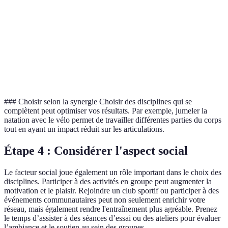
Entraînement
L'accès à la
Endurance,
Natation
complet,
piscine peut
réhabilitation
faible impact
être limité
Développe la
Pratique
Force,
Escalade
force et la
spécialisée
aventure
technique
### Choisir selon la synergie Choisir des disciplines qui se
complètent peut optimiser vos résultats. Par exemple, jumeler la
natation avec le vélo permet de travailler différentes parties du corps
tout en ayant un impact réduit sur les articulations.
Étape 4 : Considérer l'aspect social
Le facteur social joue également un rôle important dans le choix des
disciplines. Participer à des activités en groupe peut augmenter la
motivation et le plaisir. Rejoindre un club sportif ou participer à des
événements communautaires peut non seulement enrichir votre
réseau, mais également rendre l'entraînement plus agréable. Prenez
le temps d’assister à des séances d’essai ou des ateliers pour évaluer
l’ambiance et le soutien au sein des groupes.