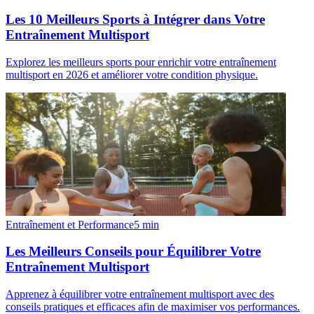
Les 10 Meilleurs Sports à Intégrer dans Votre
Entraînement Multisport
Explorez les meilleurs sports pour enrichir votre entraînement
multisport en 2026 et améliorer votre condition physique.
Entraînement et Performance
5
min
Les Meilleurs Conseils pour Équilibrer Votre
Entraînement Multisport
Apprenez à équilibrer votre entraînement multisport avec des
conseils pratiques et efficaces afin de maximiser vos performances.