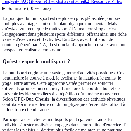
longévité
FAQ
Glossaire
Checklist avant achat
📺 Ressource Vidéo
Sommaire
(
10
sections
)
La pratique du multisport est de plus en plus plébiscitée pour ses
multiples avantages tant sur le plan physique que mental. Mais
qu'est-ce vraiment que le multisport ? De manière simple, c'est
l'engagement dans plusieurs sports différents, offrant ainsi une riche
variété d'exercices et d'activités. En 2026, avec l’inflation de
contenu généré par l’IA, il est crucial d’approcher ce sujet avec une
perspective réaliste et empirique.
Qu'est-ce que le multisport ?
Le multisport englobe une vaste gamme d'activités physiques. Cela
peut inclure la course à pied, le cyclisme, la natation, le tennis, le
yoga, entre autres. Cette approche variée permet de solliciter
différents groupes musculaires, d'améliorer la coordination et de
prévenir les blessures liées à la répétition d’un même mouvement.
Selon
UFC-Que Choisir
, la diversification des activités physiques
contribue à une meilleure condition physique d’ensemble, offrant à
la fois force et endurance.
Participer à des activités multisports peut également aider les
individus à rester motivés et engagés dans leur routine d'exercice. En
variant les plaisirs, il devient plus facile de maintenir une pratique