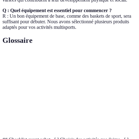
Q : Quel équipement est essentiel pour commencer ?
R : Un bon équipement de base, comme des baskets de sport, sera
suffisant pour débuter. Nous avons sélectionné plusieurs produits
adaptés pour vos activités multisports.
Glossaire
Terme
Définition
Pratique de plusieurs disciplines sportives
Multisport
différentes.
Capacité du corps à exercer une activité physique
Endurance
prolongée.
Capacité à harmoniser différents mouvements en
Coordination
activité.