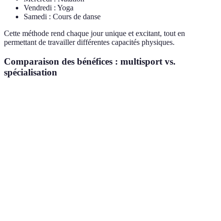
Vendredi : Yoga
Samedi : Cours de danse
Cette méthode rend chaque jour unique et excitant, tout en
permettant de travailler différentes capacités physiques.
Comparaison des bénéfices : multisport vs.
spécialisation
Critère
Multisport
Spécialisation
Verdict
Variété des
Multisport
Élevée
Faible
mouvements
gagnant
Risque de
Multisport
Réduit
Élevé
blessure
gagnant
Multisport
Motivation
Élevée
Variable
gagnant