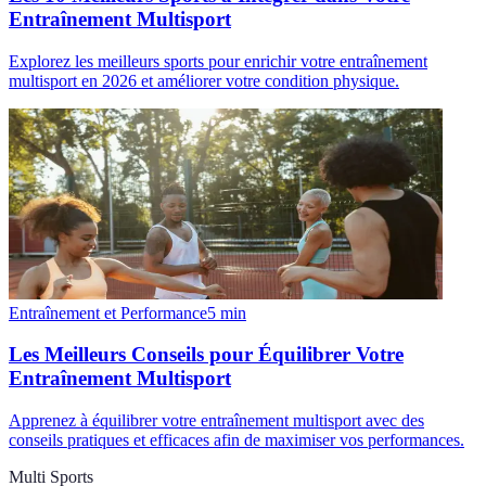
Entraînement Multisport
Explorez les meilleurs sports pour enrichir votre entraînement
multisport en 2026 et améliorer votre condition physique.
Entraînement et Performance
5
min
Les Meilleurs Conseils pour Équilibrer Votre
Entraînement Multisport
Apprenez à équilibrer votre entraînement multisport avec des
conseils pratiques et efficaces afin de maximiser vos performances.
Multi Sports