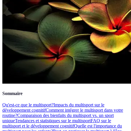
Sommaire
Qu'est-ce que le multisport?
Impacts du multisport sur le
développement cognitif
Comment intégrer le multisport dans votre
routine?
Comparaison des bienfaits du multisport vs. un sport
unique
Tendances et statistiques sur le multisport
FAQ sur le
multisport et le développement cognitif
Quelle est l'importance du