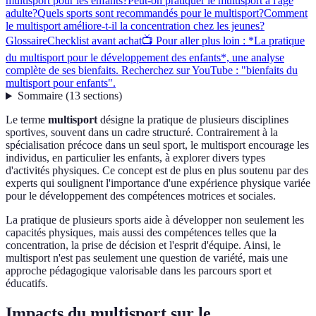
multisport pour les enfants?
Peut-on pratiquer le multisport à l'âge
adulte?
Quels sports sont recommandés pour le multisport?
Comment
le multisport améliore-t-il la concentration chez les jeunes?
Glossaire
Checklist avant achat
📺 Pour aller plus loin : *La pratique
du multisport pour le développement des enfants*, une analyse
complète de ses bienfaits. Recherchez sur YouTube : "bienfaits du
multisport pour enfants".
Sommaire
(
13
sections
)
Le terme
multisport
désigne la pratique de plusieurs disciplines
sportives, souvent dans un cadre structuré. Contrairement à la
spécialisation précoce dans un seul sport, le multisport encourage les
individus, en particulier les enfants, à explorer divers types
d'activités physiques. Ce concept est de plus en plus soutenu par des
experts qui soulignent l'importance d'une expérience physique variée
pour le développement des compétences motrices et sociales.
La pratique de plusieurs sports aide à développer non seulement les
capacités physiques, mais aussi des compétences telles que la
concentration, la prise de décision et l'esprit d'équipe. Ainsi, le
multisport n'est pas seulement une question de variété, mais une
approche pédagogique valorisable dans les parcours sport et
éducatifs.
Impacts du multisport sur le