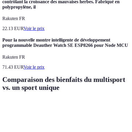
contrôlant la croissance des mauvaises herbes. Fabriqué en
polypropylène, il
Rakuten FR
22.13
EUR
Voir le prix
Pour la nouvelle montre intelligente de développement
programmable Deauther Watch SE ESP8266 pour Node MCU
Rakuten FR
71.43
EUR
Voir le prix
Comparaison des bienfaits du multisport
vs. un sport unique
Critère
Multisport
Sport Unique
Verdict
Excellente,
Multisport
Variété
Limitée, un
plusieurs
est
d'expériences
seul sport
sports
supérieur