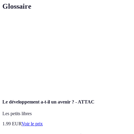
Glossaire
Terme
Définition
Pratique régulière de plusieurs disciplines sportives,
Multisport
favorisant compétence variée.
Ensemble des processus mentaux liés à la
Cognition
connaissance, l'apprentissage et la mémoire.
Dépistage
Évaluation des compétences motrices des individus,
moteur
souvent par le biais de tests.
Le développement a-t-il un avenir ? - ATTAC
Les petits libres
1.99
EUR
Voir le prix