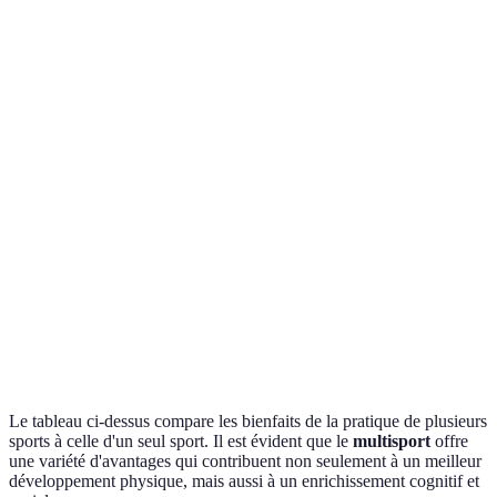
Bon,
Acceptable,
Multisport
Développement
favorise les
seulement un
est
cognitif
compétences
aspect
supérieur
Moyenne,
Élevée,
Multisport
groupe
Socialisation
interactions
est
souvent
variées
supérieur
identique
Élevée,
Réduit,
Multisport
Risques de
fatigue sur
moins de
est
blessures
une seule
répétition
supérieur
activité
Le tableau ci-dessus compare les bienfaits de la pratique de plusieurs
sports à celle d'un seul sport. Il est évident que le
multisport
offre
une variété d'avantages qui contribuent non seulement à un meilleur
développement physique, mais aussi à un enrichissement cognitif et