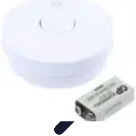
Multi Sports
Entraînement
Équipement
Sports d'équipe
Conseils pratiques
Pratique
Multisport
Multi Sports