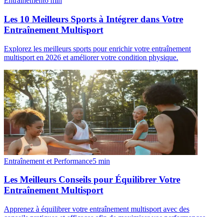
Entraînement
6
min
Les 10 Meilleurs Sports à Intégrer dans Votre
Entraînement Multisport
Explorez les meilleurs sports pour enrichir votre entraînement
multisport en 2026 et améliorer votre condition physique.
Entraînement et Performance
5
min
Les Meilleurs Conseils pour Équilibrer Votre
Entraînement Multisport
Apprenez à équilibrer votre entraînement multisport avec des