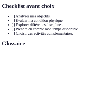
Checklist avant choix
[ ] Analyser mes objectifs.
[ ] Évaluer ma condition physique.
[ ] Explorer différentes disciplines.
[ ] Prendre en compte mon temps disponible.
[ ] Choisir des activités complémentaires.
Glossaire
Terme
Définition
Multisport
Pratique de plusieurs disciplines sportives.
Condition
État général de santé et de forme.
physique
Capacité à maintenir un effort sur une période
Endurance
prolongée.