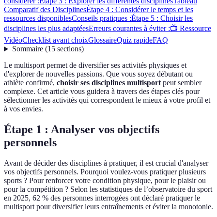
considérer :
Étape 3 : Explorer les différentes disciplines
Tableau
Comparatif des Disciplines
Étape 4 : Considérer le temps et les
ressources disponibles
Conseils pratiques :
Étape 5 : Choisir les
disciplines les plus adaptées
Erreurs courantes à éviter :
📺 Ressource
Vidéo
Checklist avant choix
Glossaire
Quiz rapide
FAQ
Sommaire
(
15
sections
)
Le multisport permet de diversifier ses activités physiques et
d'explorer de nouvelles passions. Que vous soyez débutant ou
athlète confirmé,
choisir ses disciplines multisport
peut sembler
complexe. Cet article vous guidera à travers des étapes clés pour
sélectionner les activités qui correspondent le mieux à votre profil et
à vos envies.
Étape 1 : Analyser vos objectifs
personnels
Avant de décider des disciplines à pratiquer, il est crucial d'analyser
vos objectifs personnels. Pourquoi voulez-vous pratiquer plusieurs
sports ? Pour renforcer votre condition physique, pour le plaisir ou
pour la compétition ? Selon les statistiques de l’observatoire du sport
en 2025, 62 % des personnes interrogées ont déclaré pratiquer le
multisport pour diversifier leurs entraînements et éviter la monotonie.