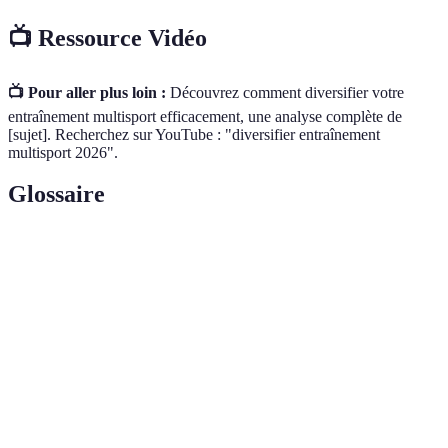
📺 Ressource Vidéo
📺 Pour aller plus loin :
Découvrez comment diversifier votre
entraînement multisport efficacement, une analyse complète de
[sujet]. Recherchez sur YouTube : "diversifier entraînement
multisport 2026".
Glossaire
Terme
Définition
Pratique de plusieurs disciplines sportives en
Multisport
parallèle ou successivement.
Capacité du corps à maintenir un effort prolongé
Endurance
sans fatigue.
Capacité à effectuer un mouvement complet d'une
Mobile