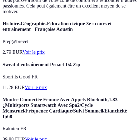
vous pousse à sortir de votre zone de confort et à rencontrer d’autres
passionnés. Cela peut également être un excellent moyen de se
motiver.
Histoire-Géographie-Education civique 3e : cours et
entraînement - Françoise Aoustin
Prep@brevet
2.79
EUR
Voir le prix
Sweat d'entraînement Proact 1/4 Zip
Sport Is Good FR
11.28
EUR
Voir le prix
Montre Connectée Femme Avec Appels Bluetooth,1.83
¿Multisports Smartwatch Avec Spo2/Cycle
Menstruel/Fréquence Cardiaque/Suivi Sommeil/Etanchéité
Ip68
Rakuten FR
39.88
EUR
Voir le prix