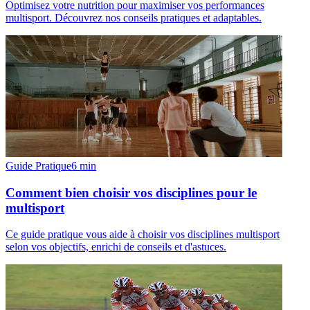
Optimisez votre nutrition pour maximiser vos performances
multisport. Découvrez nos conseils pratiques et adaptables.
Guide Pratique
6
min
Comment bien choisir vos disciplines pour le
multisport
Ce guide pratique vous aide à choisir vos disciplines multisport
selon vos objectifs, enrichi de conseils et d'astuces.