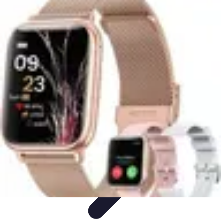
Multi Sports
Entraînement
Équipement
Sports d'équipe
Conseils pratiques
Pratique
Multisport
Multi Sports