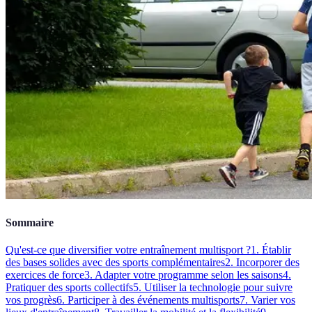
Sommaire
Qu'est-ce que diversifier votre entraînement multisport ?
1. Établir
des bases solides avec des sports complémentaires
2. Incorporer des
exercices de force
3. Adapter votre programme selon les saisons
4.
Pratiquer des sports collectifs
5. Utiliser la technologie pour suivre
vos progrès
6. Participer à des événements multisports
7. Varier vos