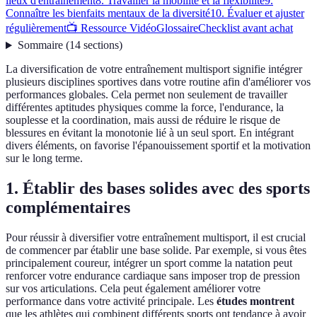
lieux d'entraînement
8. Travailler la mobilité et la flexibilité
9.
Connaître les bienfaits mentaux de la diversité
10. Évaluer et ajuster
régulièrement
📺 Ressource Vidéo
Glossaire
Checklist avant achat
Sommaire
(
14
sections
)
La diversification de votre entraînement multisport signifie intégrer
plusieurs disciplines sportives dans votre routine afin d'améliorer vos
performances globales. Cela permet non seulement de travailler
différentes aptitudes physiques comme la force, l'endurance, la
souplesse et la coordination, mais aussi de réduire le risque de
blessures en évitant la monotonie lié à un seul sport. En intégrant
divers éléments, on favorise l'épanouissement sportif et la motivation
sur le long terme.
1. Établir des bases solides avec des sports
complémentaires
Pour réussir à diversifier votre entraînement multisport, il est crucial
de commencer par établir une base solide. Par exemple, si vous êtes
principalement coureur, intégrer un sport comme la natation peut
renforcer votre endurance cardiaque sans imposer trop de pression
sur vos articulations. Cela peut également améliorer votre
performance dans votre activité principale. Les
études montrent
que les athlètes qui combinent différents sports ont tendance à avoir