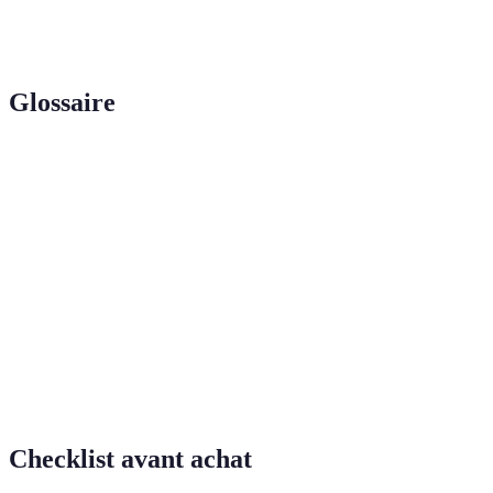
Stratégie
Élevé
Élevé
Élevé
Modéré
Glossaire
Terme
Définition
Pratique de différents sports pour améliorer la
Multisport
condition physique et les compétences.
Capacité à maintenir une performance pendant une
Endurance
période prolongée.
Capacité à changer rapidement de direction tout en
Agilité
maintenant le contrôle.
Checklist avant achat