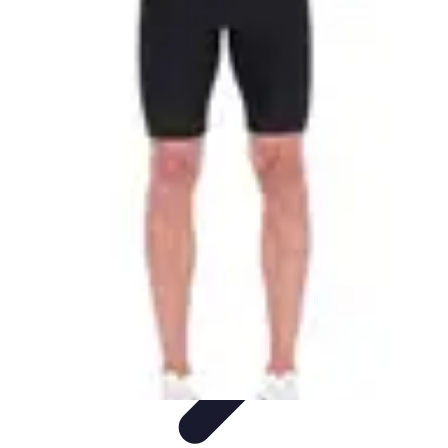
Multi Sports
Entraînement
Équipement
Sports d'équipe
Conseils pratiques
Pratique
Multisport
Multi Sports