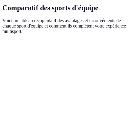
Comparatif des sports d'équipe
Voici un tableau récapitulatif des avantages et inconvénients de
chaque sport d'équipe et comment ils complètent votre expérience
multisport.
Critère
Football
Basketball
Rugby
Volley-ball
Travail
Élevé
Élevé
Élevé
Élevé
d'équipe
Endurance
20-30%
35%
15%
25%
Force
Modéré
Faible
Élevé
Modéré
musculaire
Agilité
Faible
Élevé
Faible
Élevé
Vitesse
Modéré
Élevé
Élevé
Modéré