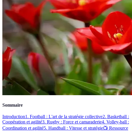
Sommaire
Introduction
1. Football : L'art de la stratégie collective
2. Basketball :
Coopération et agilité
3. Rugby : Force et camaraderie
4. Volley-ball :
Coordination et agilité
5. Handball : Vitesse et stratégie
📺 Ressource