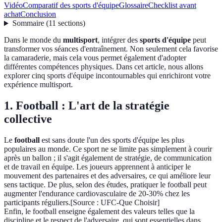
Vidéo
Comparatif des sports d'équipe
Glossaire
Checklist avant
achat
Conclusion
Sommaire
(
11
sections
)
Dans le monde du
multisport
, intégrer des
sports d'équipe
peut
transformer vos séances d'entraînement. Non seulement cela favorise
la camaraderie, mais cela vous permet également d'adopter
différentes compétences physiques. Dans cet article, nous allons
explorer cinq sports d'équipe incontournables qui enrichiront votre
expérience multisport.
1. Football : L'art de la stratégie
collective
Le
football
est sans doute l'un des sports d'équipe les plus
populaires au monde. Ce sport ne se limite pas simplement à courir
après un ballon ; il s'agit également de stratégie, de communication
et de travail en équipe. Les joueurs apprennent à anticiper le
mouvement des partenaires et des adversaires, ce qui améliore leur
sens tactique. De plus, selon des études, pratiquer le football peut
augmenter l'endurance cardiovasculaire de 20-30% chez les
participants réguliers.[Source : UFC-Que Choisir]
Enfin, le football enseigne également des valeurs telles que la
discipline et le respect de l'adversaire, qui sont essentielles dans