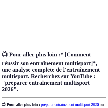
développement global de l’athlète.
Capacité à réaliser une activité physique sur une
Endurance
longue durée sans fatigue excessive.
Principe d’entraînement consistant à augmenter
Surcharge
progressivement les charges pour stimuler les
progressive
muscles.
📺 Pour aller plus loin :
*
[Comment
réussir son entraînement multisport]*,
une analyse complète de l'entraînement
multisport. Recherchez sur YouTube :
"préparer entraînement multisport
2026".
📺
Pour aller plus loin :
préparer entraînement multisport 2026
sur