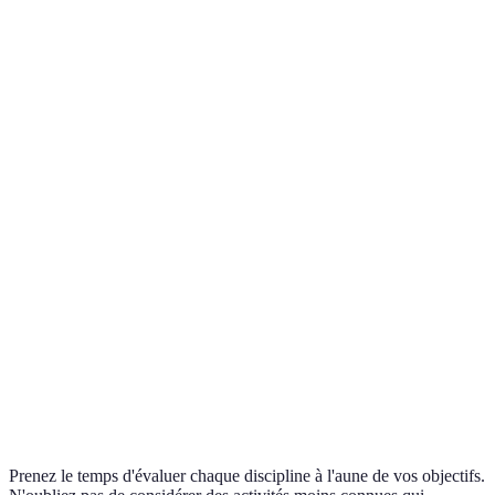
Course à
Perte de poids, condition
Endurance
pied
physique mentale
Cardio et
Faible impact sur les
Natation
muscles
articulations
Gain de puissance, équilibre
Musculation
Force
musculaire
Souplesse et
Moins de stress, meilleure
Yoga
paix
concentration
Endurance et
Développement musculaire,
Cyclisme
cardio
résistances
Sports
Esprit d'équipe
Socialisation, stratégie
d’équipe
Prenez le temps d'évaluer chaque discipline à l'aune de vos objectifs.