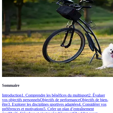
Sommaire
Introduction
1. Comprendre les bénéfices du multisport
2. Évaluer
vos objectifs personnels
Objectifs de performance
Objectifs de bien-
être
3. Explorer les disciplines sportives adaptées
4. Considérer vos
préférences et motivations
5. Créer un plan d’entraînement