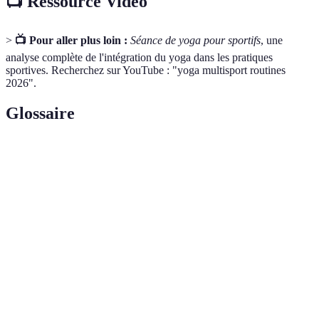
📺 Ressource Vidéo
>
📺 Pour aller plus loin :
Séance de yoga pour sportifs
, une
analyse complète de l'intégration du yoga dans les pratiques
sportives. Recherchez sur YouTube : "yoga multisport routines
2026".
Glossaire
Terme
Définition
Pratique physique et spirituelle d'origine indienne,
Yoga
comprenant des postures (asanas), de la
respiration (pranayama) et de la méditation.
Ensemble des activités sportives pratiquées par un
Multisport
individu, souvent combinant endurance, force et
flexibilité.
Phase de repos permettant au corps de se