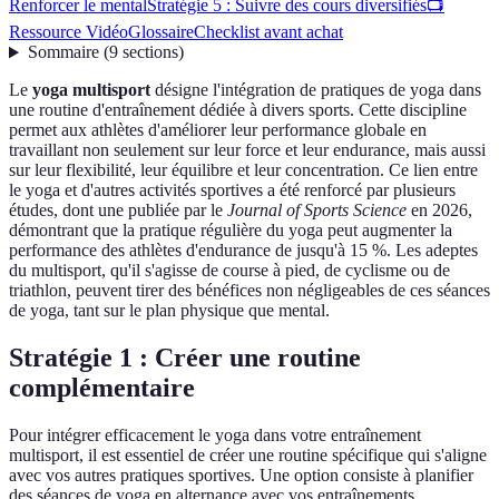
Renforcer le mental
Stratégie 5 : Suivre des cours diversifiés
📺
Ressource Vidéo
Glossaire
Checklist avant achat
Sommaire
(
9
sections
)
Le
yoga multisport
désigne l'intégration de pratiques de yoga dans
une routine d'entraînement dédiée à divers sports. Cette discipline
permet aux athlètes d'améliorer leur performance globale en
travaillant non seulement sur leur force et leur endurance, mais aussi
sur leur flexibilité, leur équilibre et leur concentration. Ce lien entre
le yoga et d'autres activités sportives a été renforcé par plusieurs
études, dont une publiée par le
Journal of Sports Science
en 2026,
démontrant que la pratique régulière du yoga peut augmenter la
performance des athlètes d'endurance de jusqu'à 15 %. Les adeptes
du multisport, qu'il s'agisse de course à pied, de cyclisme ou de
triathlon, peuvent tirer des bénéfices non négligeables de ces séances
de yoga, tant sur le plan physique que mental.
Stratégie 1 : Créer une routine
complémentaire
Pour intégrer efficacement le yoga dans votre entraînement
multisport, il est essentiel de créer une routine spécifique qui s'aligne
avec vos autres pratiques sportives. Une option consiste à planifier
des séances de yoga en alternance avec vos entraînements