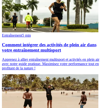
Entraînement
5
min
Comment intégrer des activités de plein air dans
votre entraînement multisport
Apprenez à allier entraînement multisport et activités en plein air
avec notre guide pratique. Maximisez votre performance tout en
profitant de la nature !