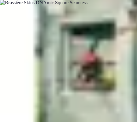
Multi Sports
Entraînement
Équipement
Sports d'équipe
Conseils pratiques
Pratique M
Multi Sports