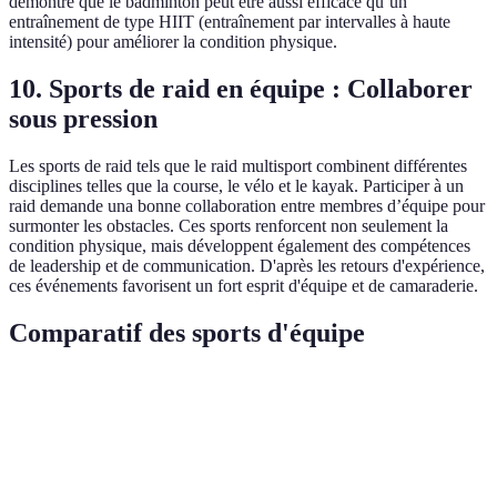
démontré que le badminton peut être aussi efficace qu’un
entraînement de type HIIT (entraînement par intervalles à haute
intensité) pour améliorer la condition physique.
10. Sports de raid en équipe : Collaborer
sous pression
Les sports de raid tels que le raid multisport combinent différentes
disciplines telles que la course, le vélo et le kayak. Participer à un
raid demande una bonne collaboration entre membres d’équipe pour
surmonter les obstacles. Ces sports renforcent non seulement la
condition physique, mais développent également des compétences
de leadership et de communication. D'après les retours d'expérience,
ces événements favorisent un fort esprit d'équipe et de camaraderie.
Comparatif des sports d'équipe
Sport
Coût d'accès
Endurance
Force
Compé
Football
Élevé
Élevée
Moyenne
Élevée