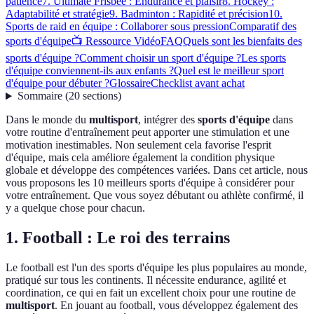
patience
7. Ultimate Frisbee : Endurance et plaisir
8. Hockey :
Adaptabilité et stratégie
9. Badminton : Rapidité et précision
10.
Sports de raid en équipe : Collaborer sous pression
Comparatif des
sports d'équipe
📺 Ressource Vidéo
FAQ
Quels sont les bienfaits des
sports d'équipe ?
Comment choisir un sport d'équipe ?
Les sports
d'équipe conviennent-ils aux enfants ?
Quel est le meilleur sport
d'équipe pour débuter ?
Glossaire
Checklist avant achat
Sommaire
(
20
sections
)
Dans le monde du
multisport
, intégrer des
sports d'équipe
dans
votre routine d'entraînement peut apporter une stimulation et une
motivation inestimables. Non seulement cela favorise l'esprit
d'équipe, mais cela améliore également la condition physique
globale et développe des compétences variées. Dans cet article, nous
vous proposons les 10 meilleurs sports d'équipe à considérer pour
votre entraînement. Que vous soyez débutant ou athlète confirmé, il
y a quelque chose pour chacun.
1. Football : Le roi des terrains
Le football est l'un des sports d'équipe les plus populaires au monde,
pratiqué sur tous les continents. Il nécessite endurance, agilité et
coordination, ce qui en fait un excellent choix pour une routine de
multisport
. En jouant au football, vous développez également des