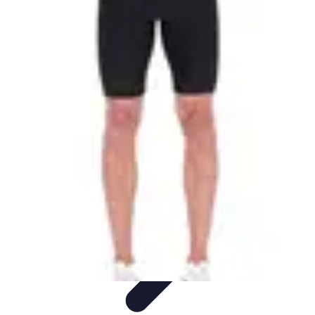
Multi Sports
Entraînement
Équipement
Sports d'équipe
Conseils pratiques
Pratique
Multisport
Multi Sports