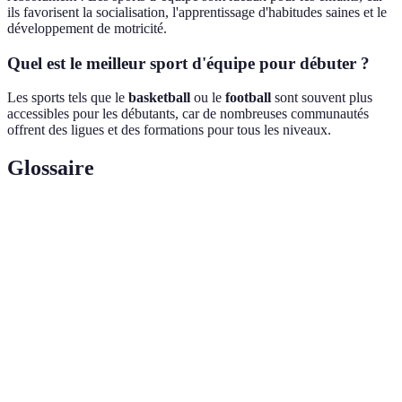
ils favorisent la socialisation, l'apprentissage d'habitudes saines et le
développement de motricité.
Quel est le meilleur sport d'équipe pour débuter ?
Les sports tels que le
basketball
ou le
football
sont souvent plus
accessibles pour les débutants, car de nombreuses communautés
offrent des ligues et des formations pour tous les niveaux.
Glossaire
Terme
Définition
Pratique de plusieurs sports pour diversifier
Multisport
l’entraînement physique.
Capacité du corps à supporter un effort prolongé
Endurance
sans fatigue.
Esprit
Cohésion et collaboration entre les membres d’une