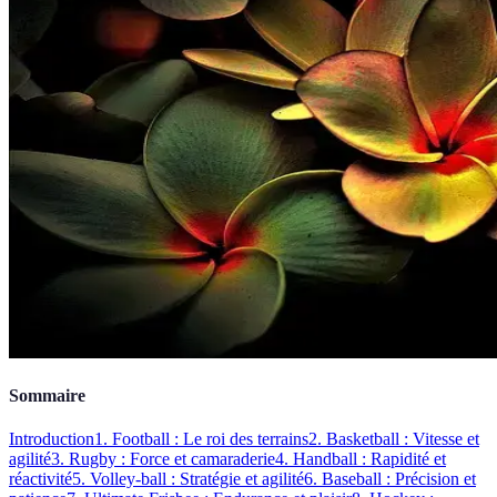
Sommaire
Introduction
1. Football : Le roi des terrains
2. Basketball : Vitesse et
agilité
3. Rugby : Force et camaraderie
4. Handball : Rapidité et
réactivité
5. Volley-ball : Stratégie et agilité
6. Baseball : Précision et