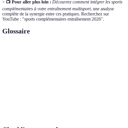
>
📺 Pour aller plus loin :
Découvrez comment intégrer les sports
complémentaires à votre entraînement multisport
, une analyse
complète de la synergie entre ces pratiques. Recherchez sur
YouTube : "sports complémentaires entraînement 2026".
Glossaire
Terme
Définition
Activités qui améliorent les performances d'un
Sports
sport principal par le développement d'autres
complémentaires
compétences physiques.
Capacité à maintenir un effort physique sur
Endurance
une période prolongée.
Entraînement ciblant les muscles profonds du
Core training
tronc pour stabiliser le corps.