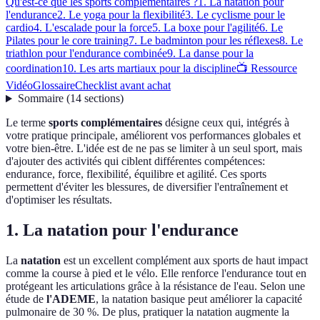
Qu'est-ce que les sports complémentaires ?
1. La natation pour
l'endurance
2. Le yoga pour la flexibilité
3. Le cyclisme pour le
cardio
4. L'escalade pour la force
5. La boxe pour l'agilité
6. Le
Pilates pour le core training
7. Le badminton pour les réflexes
8. Le
triathlon pour l'endurance combinée
9. La danse pour la
coordination
10. Les arts martiaux pour la discipline
📺 Ressource
Vidéo
Glossaire
Checklist avant achat
Sommaire
(
14
sections
)
Le terme
sports complémentaires
désigne ceux qui, intégrés à
votre pratique principale, améliorent vos performances globales et
votre bien-être. L'idée est de ne pas se limiter à un seul sport, mais
d'ajouter des activités qui ciblent différentes compétences:
endurance, force, flexibilité, équilibre et agilité. Ces sports
permettent d'éviter les blessures, de diversifier l'entraînement et
d'optimiser les résultats.
1. La natation pour l'endurance
La
natation
est un excellent complément aux sports de haut impact
comme la course à pied et le vélo. Elle renforce l'endurance tout en
protégeant les articulations grâce à la résistance de l'eau. Selon une
étude de
l'ADEME
, la natation basique peut améliorer la capacité
pulmonaire de 30 %. De plus, pratiquer la natation augmente la