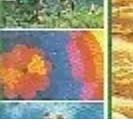
Multi Sports
Entraînement
Équipement
Sports d'équipe
Conseils pratiques
Pratique M
Multi Sports