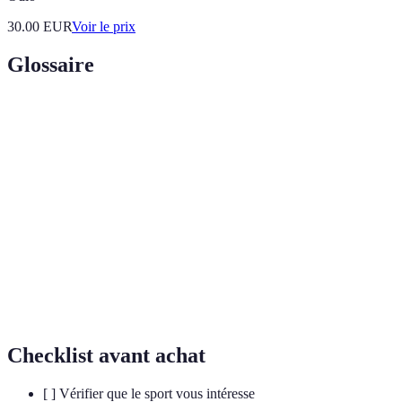
30.00
EUR
Voir le prix
Glossaire
Terme
Définition
Expertise, autorité, fiabilité et expérience dans le
E-E-A-T
contenu en ligne.
Pratique de plusieurs disciplines sportives, souvent
Multisport
pour enrichir l'expérience physique.
Capacité du corps à soutenir un effort prolongé sans
Endurance
fatigue excessive.
Checklist avant achat
[ ] Vérifier que le sport vous intéresse