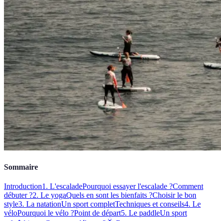
Sommaire
Introduction
1. L'escalade
Pourquoi essayer l'escalade ?
Comment
débuter ?
2. Le yoga
Quels en sont les bienfaits ?
Choisir le bon
style
3. La natation
Un sport complet
Techniques et conseils
4. Le
vélo
Pourquoi le vélo ?
Point de départ
5. Le paddle
Un sport