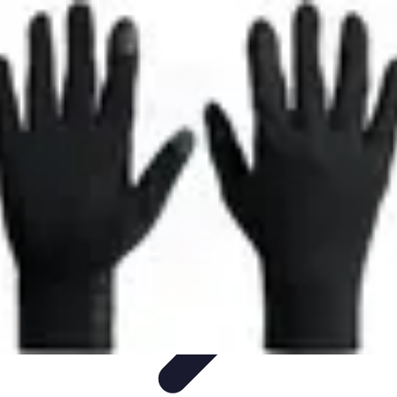
Multi Sports
Entraînement
Équipement
Sports d'équipe
Conseils pratiques
Pratique
Multisport
Multi Sports