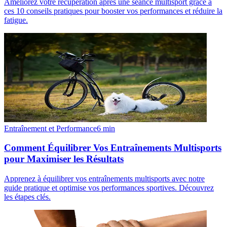
Améliorez votre récupération après une séance multisport grâce à
ces 10 conseils pratiques pour booster vos performances et réduire la
fatigue.
Entraînement et Performance
6
min
Comment Équilibrer Vos Entraînements Multisports
pour Maximiser les Résultats
Apprenez à équilibrer vos entraînements multisports avec notre
guide pratique et optimise vos performances sportives. Découvrez
les étapes clés.