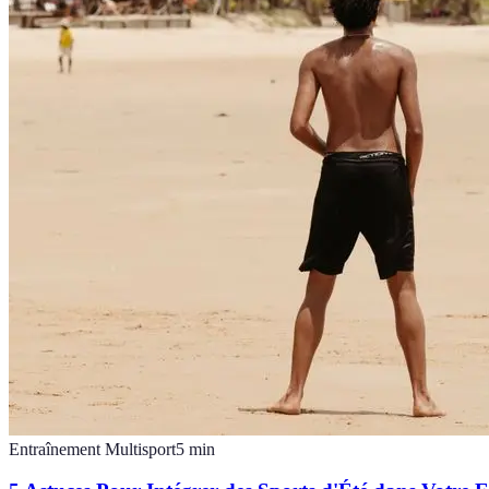
Entraînement Multisport
5
min